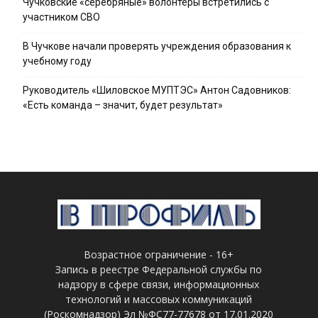
Чучковские «серебряные» волонтеры встретились с
участником СВО
В Чучкове начали проверять учреждения образования к
учебному году
Руководитель «Шиловское МУПТЭС» Антон Садовников:
«Есть команда – значит, будет результат»
Возрастное ограничение - 16+
Запись в реестре Федеральной службы по
надзору в сфере связи, информационных
технологий и массовых коммуникаций
(Роскомнадзор) Эл №ФС77-77678 от 17.01.2020