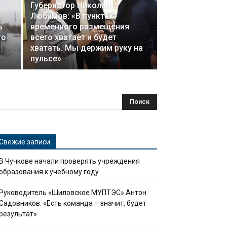
Губернатор Николай
Любимов: «В пунктах
ь
временного размещения
го
всего хватает и будет
хватать. Мы держим руку на
пульсе»
Свежие записи
В Чучкове начали проверять учреждения
образования к учебному году
Руководитель «Шиловское МУПТЭС» Антон
Садовников: «Есть команда – значит, будет
результат»