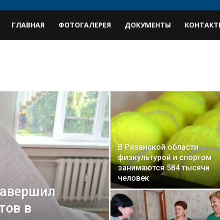
В
ГЛАВНАЯ
ФОТОГАЛЕРЕЯ
ДОКУМЕНТЫ
КОНТАКТ
профиль
В Рязанской области
физкультурой и спортом
занимаются 584 тысячи
человек
завершил
тов в