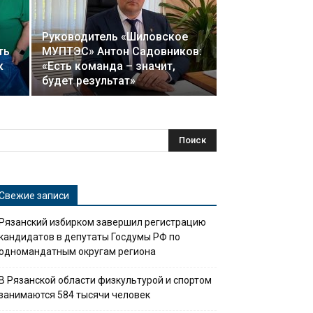
Руководитель «Шиловское
ть
МУПТЭС» Антон Садовников:
к
«Есть команда – значит,
будет результат»
Свежие записи
Рязанский избирком завершил регистрацию
кандидатов в депутаты Госдумы РФ по
одномандатным округам региона
В Рязанской области физкультурой и спортом
занимаются 584 тысячи человек