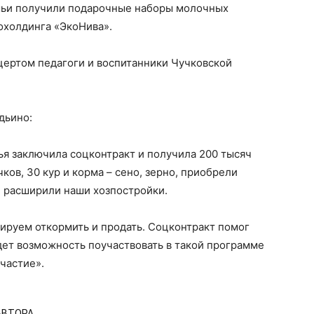
ьи получили подарочные наборы молочных
охолдинга «ЭкоНива».
цертом педагоги и воспитанники Чучковской
дьино:
мья заключила соцконтракт и получила 200 тысяч
ков, 30 кур и корма – сено, зерно, приобрели
и расширили наши хозпостройки.
нируем откормить и продать. Соцконтракт помог
дет возможность поучаствовать в такой программе
частие».
АВТОРА