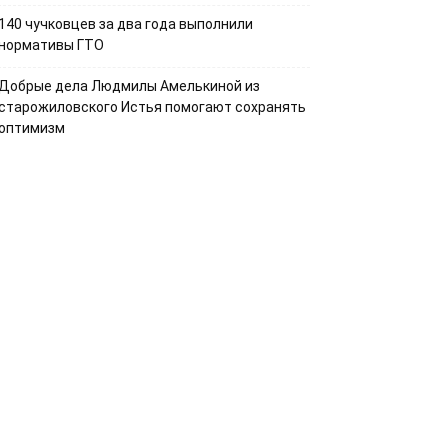
140 чучковцев за два года выполнили
нормативы ГТО
Добрые дела Людмилы Амелькиной из
старожиловского Истья помогают сохранять
оптимизм