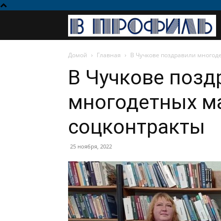
Домой
Главная
В Чучкове поздравили многод
В Чучкове позд
многодетных м
соцконтракты
25 ноября, 2022