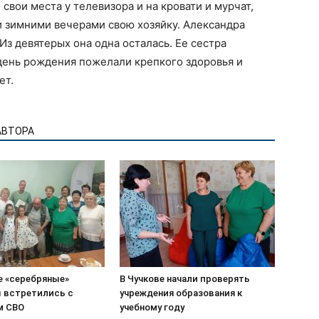
вои места у телевизора и на кровати и мурчат,
и зимними вечерами свою хозяйку. Александра
Из девятерых она одна осталась. Ее сестра
день рождения пожелали крепкого здоровья и
ет.
АВТОРА
е «серебряные»
В Чучкове начали проверять
 встретились с
учреждения образования к
м СВО
учебному году