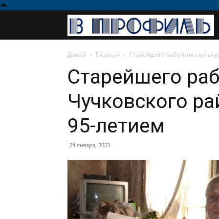
Домой
Главная
Старейшего работника культу
Старейшего раб
Чучковского ра
95-летием
24 января, 2023