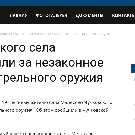
В
ГЛАВНАЯ
ФОТОГАЛЕРЕЯ
ДОКУМЕНТЫ
КОНТАКТ
профиль
хово осудили за незаконное хранение огнестрельного оружия
кого села
ли за незаконное
трельного оружия
 49- летнему жителю села Мелехово Чучковского
ельного оружия. Об этом сообщили в Чучковской
имый нашел в лесополосе у села Мелехово