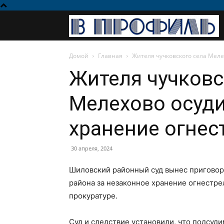
Домой
Главная
Жителя чучковского села Меле
Жителя чучковс
Мелехово осуди
хранение огнес
30 апреля, 2024
Шиловский районный суд вынес приговор
района за незаконное хранение огнестр
прокуратуре.
Суд и следствие установили, что подсуд