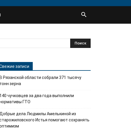
Ы
Свежие записи
В Рязанской области собрали 371 тысячу
тонн зерна
140 чучковцев за два года выполнили
нормативы ГТО
Добрые дела Людмилы Амелькиной из
старожиловского Истья помогают сохранять
оптимизм