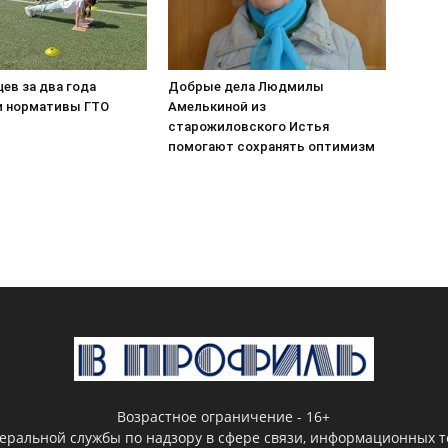
цев за два года
Добрые дела Людмилы
 нормативы ГТО
Амелькиной из
старожиловского Истья
помогают сохранять оптимизм
Возрастное ограничение - 16+
деральной службы по надзору в сфере связи, информационных т