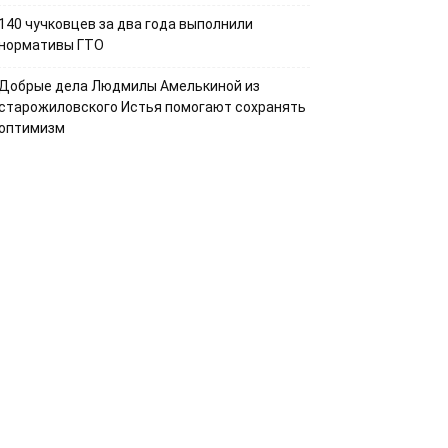
140 чучковцев за два года выполнили
нормативы ГТО
Добрые дела Людмилы Амелькиной из
старожиловского Истья помогают сохранять
оптимизм