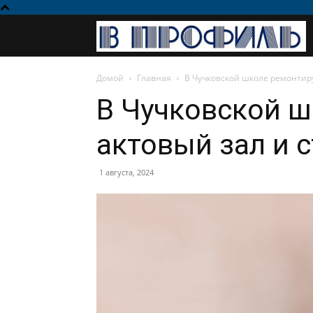
Домой
Главная
В Чучковской школе ремонтир
В Чучковской 
актовый зал и 
1 августа, 2024