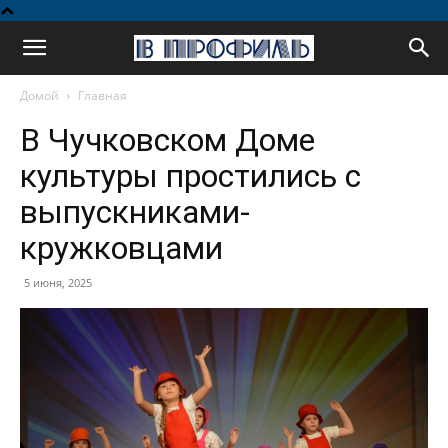
В
Домой
Главная
профиль
В Чучковском Доме
культуры простились с
выпускниками-
кружковцами
5 июня, 2025