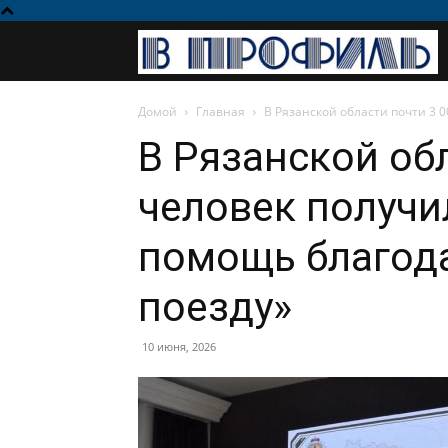
Домой
Главная
В Рязанской области почти 3 
В Рязанской об
человек получ
помощь благод
поезду»
10 июня, 2026