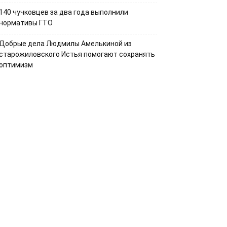
140 чучковцев за два года выполнили
нормативы ГТО
Добрые дела Людмилы Амелькиной из
старожиловского Истья помогают сохранять
оптимизм