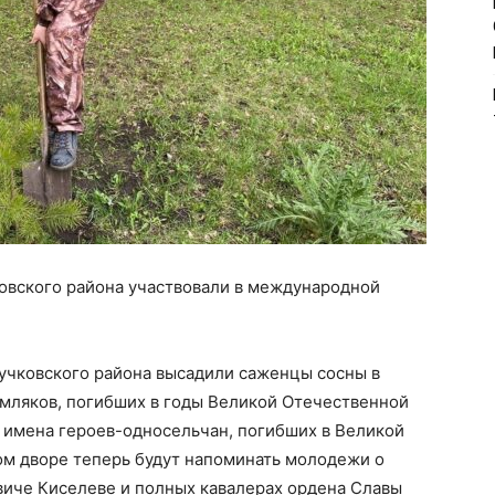
овского района участвовали в международной
Чучковского района высадили саженцы сосны в
емляков, погибших в годы Великой Отечественной
в имена героев-односельчан, погибших в Великой
ом дворе теперь будут напоминать молодежи о
иче Киселеве и полных кавалерах ордена Славы