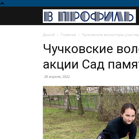
Домой
Главная
Чучковские волонтеры участву
Чучковские вол
акции Сад памя
28 апреля, 2022