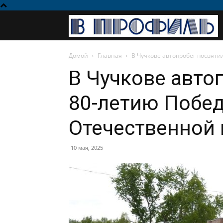
Домой
Главная
В Чучкове автопробег посвят
В Чучкове авто
80-летию Побед
Отечественной
10 мая, 2025