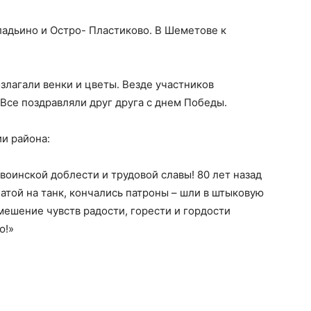
адьино и Остро- Пластиково. В Шеметове к
злагали венки и цветы. Везде участников
Все поздравляли друг друга с днем Победы.
ии района:
воинской доблести и трудовой cлавы! 80 лет назад
атой на танк, кончались патроны – шли в штыковую
мешение чувств радости, горести и гордости
ю!»